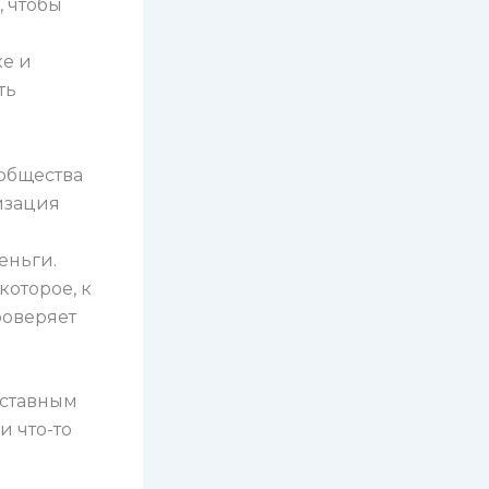
, чтобы
ке и
ть
 общества
изация
еньги.
которое, к
роверяет
уставным
и что-то
й