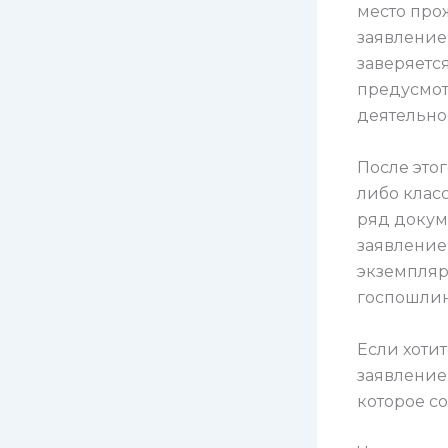
место про
заявление
заверяется
предусмот
деятельнос
После это
либо класс
ряд докум
заявление
экземпляр
госпошли
Если хоти
заявление
которое с