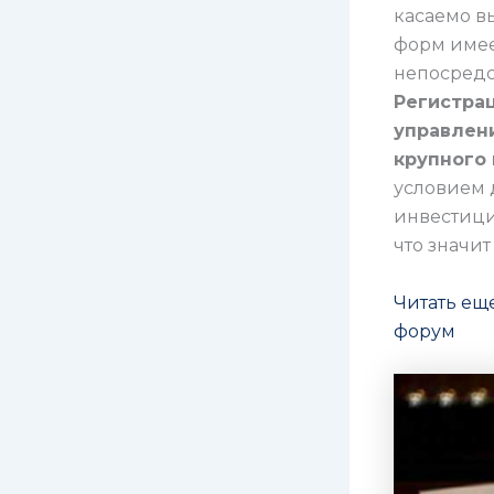
касаемо в
форм имее
непосредс
Регистра
управлен
крупного 
условием 
инвестици
что значи
Читать ещ
форум