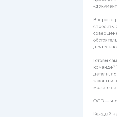
«документ
Вопрос ст
спросить:
совершенн
обстоятел
деятельнос
Готовы сам
команде? 
детали, п
законы и 
можете не
ООО — что
Каждый на