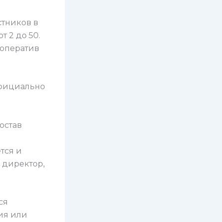
стников в
т 2 до 50.
ооператив
официально
остав
тся и
 директор,
ся
ия или