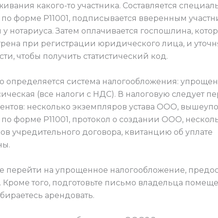
живания какого-то участника. Составляется специал
 по форме Р11001, подписывается вверенным участн
 у нотариуса. Затем оплачивается госпошлина, кото
рена при регистрации юридического лица, и уточн
ти, чтобы получить статистический код.
го определяется система налогообложения: упрощен
ическая (все налоги с НДС). В налоговую следует п
ентов: несколько экземпляров устава ООО, вышеуп
 по форме Р11001, протокол о создании ООО, нескол
ов учредительного договора, квитанцию об уплате
ны.
те перейти на упрощенное налогообложение, предос
. Кроме того, подготовьте письмо владельца помеще
обираетесь арендовать.