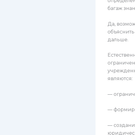
определен
багаж знан
Да, возмо
объяснить 
дальше.
Естественн
ограничен
учрежденн
являются:
— огранич
— формиро
— создани
юридичес