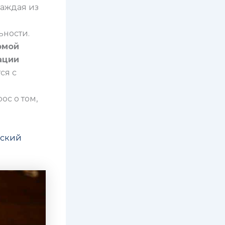
аждая из
ьности.
рмой
ации
ся с
ос о том,
мский