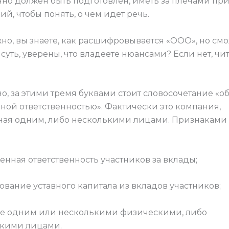
но должен быть подготовлен, иметь за плечами п
ий, чтобы понять, о чем идет речь.
жно, вы знаете, как расшифровывается «ООО», но см
суть, уверены, что владеете нюансами? Если нет, чи
о, за этими тремя буквами стоит словосочетание «о
ной ответственностью». Фактически это компания,
ая одним, либо несколькими лицами. Признакам
енная ответственность участников за вклады;
вание уставного капитала из вкладов участников;
е одним или несколькими физическими, либо
кими лицами.