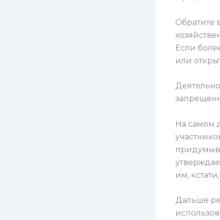
Обратите 
хозяйствен
Если боле
или откры
Деятельно
запрещенн
На самом д
участников
придумыва
утверждае
им, кстати
Дальше ре
использов