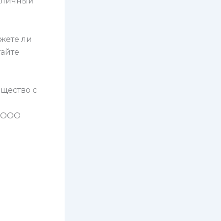
риличный
ожете ли
тайте
бщество с
и ООО