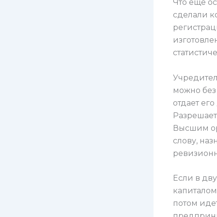
Что еще ос
сделали к
регистрац
изготовле
статистич
Учредител
можно без
отдает ег
Разрешает
Высшим ор
слову, на
ревизионн
Если в дв
капиталом,
потом иде
предприни