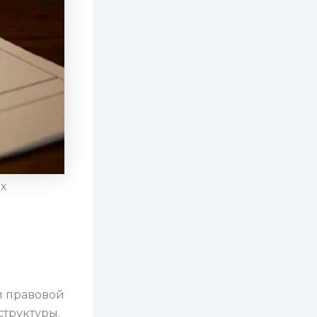
х
й правовой
труктуры.