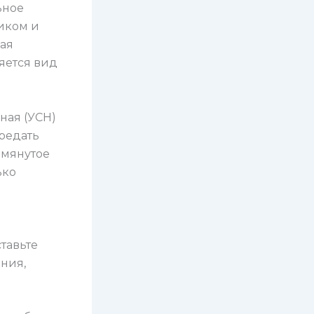
ьное
иком и
рая
яется вид
ная (УСН)
ередать
омянутое
ько
тавьте
ния,