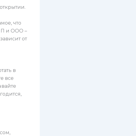
 открытии.
мое, что
ИП и ООО –
зависит от
д
тать в
е все
ывайте
годится,
сом,