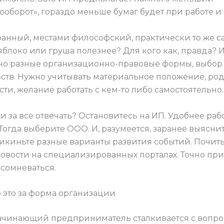
ооборот», гораздо меньше бумаг будет при работе и
ранный, местами философский, практически то же са
 яблоко или груша полезнее? Для кого как, правда? 
о разные организационно-правовые формы, выбор 
ьств. Нужно учитывать материальное положение, ро
ти, желание работать с кем-то либо самостоятельно.
и за все отвечать? Остановитесь на ИП. Удобнее рабо
Тогда выберите ООО. И, разумеется, заранее выяснит
рикиньте разные варианты развития событий. Почит
новости на специализированных порталах. Точно при
 сомневаться.
 это за форма организации
чинающий предприниматель сталкивается с вопро