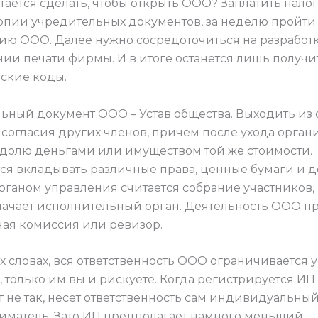
тается сделать, чтобы открыть ООО? Заплатить налог
опии учредительных документов, за неделю пройти
ию ООО. Далее нужно сосредоточиться на разработ
нии печати фирмы. И в итоге останется лишь получи
еские коды.
ьный документ ООО – Устав общества. Выходить из
 согласия других членов, причем после ухода орган
о долю деньгами или имуществом той же стоимости.
ся вкладывать различные права, ценные бумаги и д
ганом управления считается собрание участников, 
значает исполнительный орган. Деятельность ООО п
ая комиссия или ревизор.
ух словах, вся ответственность ООО ограничивается 
 только им вы и рискуете. Когда регистрируется ИП 
т не так, несет ответственность сам индивидуальны
матель. Зато ИП предполагает намного меньший