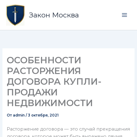
Перейти
Mai
к
Закон Москва
Men
содержимому
ОСОБЕННОСТИ
РАСТОРЖЕНИЯ
ДОГОВОРА КУПЛИ-
ПРОДАЖИ
НЕДВИЖИМОСТИ
От
admin
/
3 октября, 2021
Расторжение договора — это случай прекращения
договора, которое может быть выражено двумя