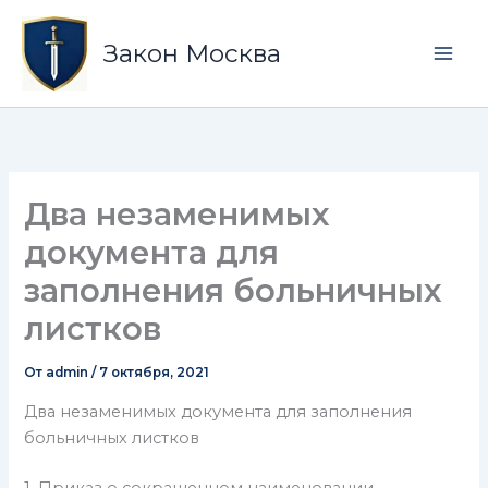
Перейти
Mai
к
Закон Москва
Men
содержимому
Два незаменимых
документа для
заполнения больничных
листков
От
admin
/
7 октября, 2021
Два незаменимых документа для заполнения
больничных листков
1. Приказ о сокращенном наименовании