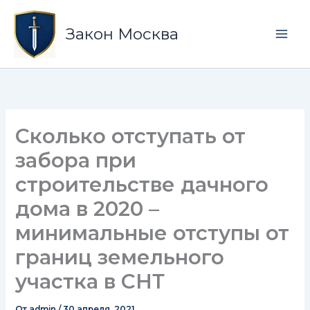
Перейти
Mai
к
Закон Москва
Men
содержимому
Сколько отступать от
забора при
строительстве дачного
дома в 2020 –
минимальные отступы от
границ земельного
участка в СНТ
От
admin
/
30 апреля, 2021