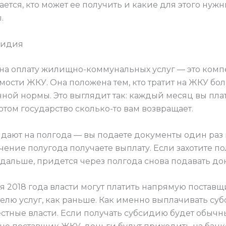
ется, кто может ее получить и какие для этого нуж
.
бсидия
на оплату жилищно-коммунальных услуг — это ком
мости ЖКУ. Она положена тем, кто тратит на ЖКУ бо
ной нормы. Это выглядит так: каждый месяц вы плат
потом государство сколько-то вам возвращает.
дают на полгода — вы подаете документы один раз
чение полугода получаете выплату. Если захотите по
дальше, придется через полгода снова подавать до
я 2018 года власти могут платить напрямую поставщ
телю услуг, как раньше. Как именно выплачивать су
стные власти. Если получать субсидию будет обыч