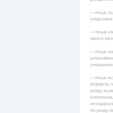
— лица, с
следствия
— лица, н
такого леч
— лица, н
установле
умершими
— лица, о
возраста,
уходу за р
компенсац
отношения
по уходу з