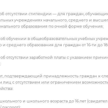
а об отсутствии стипендии — для граждан, обучающих
ельных учреждениях начального, среднего и высше
нального образования по очной форме обучения;
а об обучении в общеобразовательных учебных учре
 и среднего образования для граждан от 16-ти до 18-
 об отсутствии заработной платы с указанием причи
;
нт, подтверждающий принадлежность граждан к с
м лиц с отсутствием или ограничением возможност
йства:
кольного и школьного возраста до 16 лет (свидетел
 паспорт);