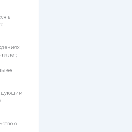
ся в
го
ждениях
ти лет;
ны ее
ледующим
и
ьство о