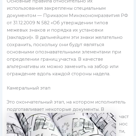
Основные правила относительно их
использования закреплены специальным
документом — Приказом Минэкономразвития РФ
от 31.12.2009 N 582 «Об утверждении типов
межевых знаков и порядка их установки
(закладки)». В дальнейшем эти знаки желательно
сохранить, поскольку они будут являться
основными опознавательными элементами при
определении границ участка. В качестве
альтернативы их можно заменить на забор или
ограждение вдоль каждой стороны надела.
Камеральный этап
Это окончательный этап, на котором исполнитель
подготавливает некоторые
документы. В
част
нос
ти,