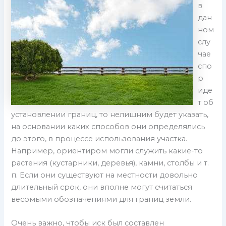
в
дан
ном
слу
чае
спо
р
иде
т об
установлении границ, то нелишним будет указать,
на основании каких способов они определялись
до этого, в процессе использования участка.
Например, ориентиром могли служить какие-то
растения (кустарники, деревья), камни, столбы и т.
п. Если они существуют на местности довольно
длительный срок, они вполне могут считаться
весомыми обозначениями для границ земли.
Очень важно, чтобы иск был составлен