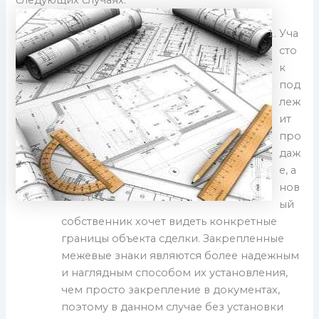
Уча
сто
к
под
леж
ит
про
даж
е, а
нов
ый
собственник хочет видеть конкретные
границы объекта сделки. Закрепленные
межевые знаки являются более надежным
и наглядным способом их установления,
чем просто закрепление в документах,
поэтому в данном случае без установки