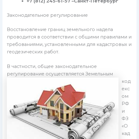
+7 (812) 245-61-57 –
Санкт-Петербург
Законодательное регулирование
Восстановление границ земельного надела
проводится в соответствии с общими правилами и
требованиями, установленными для кадастровых и
геодезических работ.
В частности, общее законодательное
регулирование осуществляется Земельным
код
екс
ом
РФ
и
ФЗ
«О
кад